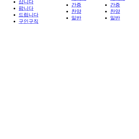
삽니다
간증
간증
팝니다
찬양
찬양
드립니다
일반
일반
구인구직