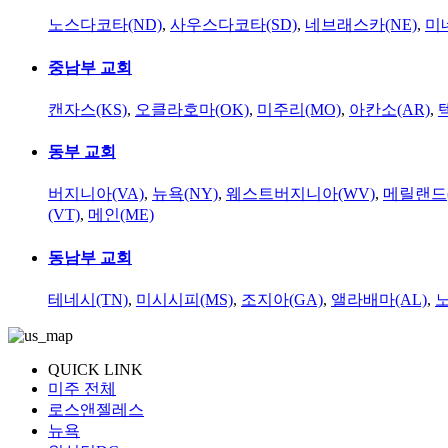
노스다코타(ND)
,
사우스다코타(SD)
,
네브래스카(NE)
,
미
중남부 교회
캔자스(KS)
,
오클라호마(OK)
,
미주리(MO)
,
아칸소(AR)
,
동부 교회
버지니아(VA)
,
뉴욕(NY)
,
웨스트버지니아(WV)
,
메릴랜드(
(VT)
,
메인(ME)
동남부 교회
테네시(TN)
,
미시시피(MS)
,
조지아(GA)
,
앨라배마(AL)
,
QUICK LINK
미주 전체
로스앤젤레스
뉴욕