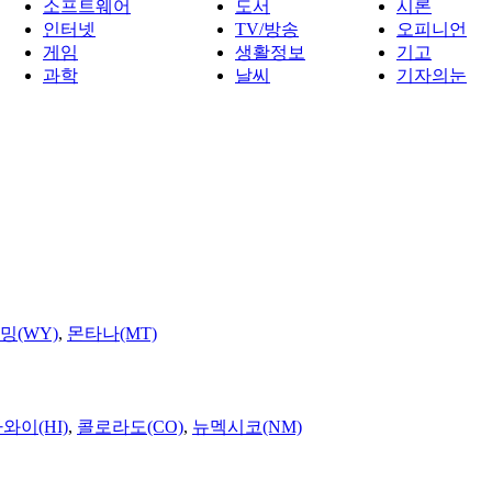
소프트웨어
도서
시론
인터넷
TV/방송
오피니언
게임
생활정보
기고
과학
날씨
기자의눈
밍(WY)
,
몬타나(MT)
와이(HI)
,
콜로라도(CO)
,
뉴멕시코(NM)