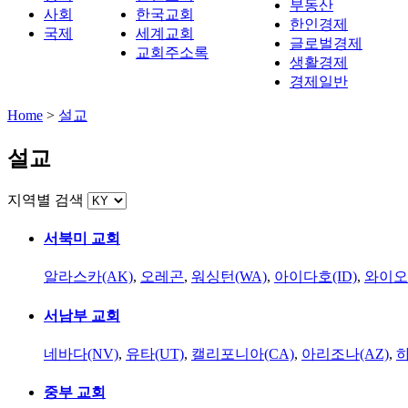
부동산
사회
한국교회
한인경제
국제
세계교회
글로벌경제
교회주소록
생활경제
경제일반
Home
>
설교
설교
지역별 검색
서북미 교회
알라스카(AK)
,
오레곤
,
워싱턴(WA)
,
아이다호(ID)
,
와이오
서남부 교회
네바다(NV)
,
유타(UT)
,
캘리포니아(CA)
,
아리조나(AZ)
,
하
중부 교회