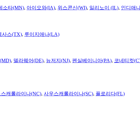
네소타(MN)
,
아이오와(IA)
,
위스콘신(WI)
,
일리노이 (IL)
,
인디애나(
텍사스(TX)
,
루이지애나(LA)
MD)
,
델라웨어(DE)
,
뉴저지(NJ)
,
펜실베이니아(PA)
,
코네티컷(C
노스캐롤라이나(NC)
,
사우스캐롤라이나(SC)
,
플로리다(FL)