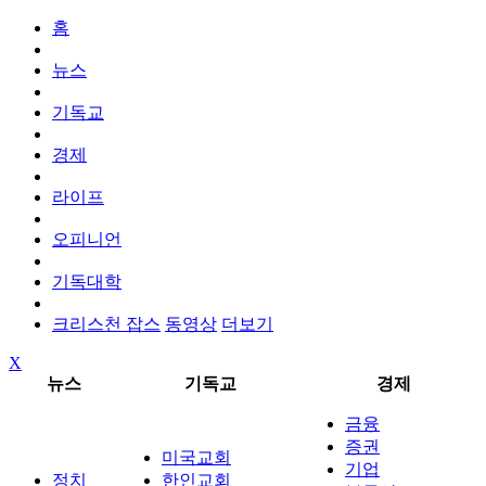
홈
뉴스
기독교
경제
라이프
오피니언
기독대학
크리스천 잡스
동영상
더보기
X
뉴스
기독교
경제
금융
증권
미국교회
기업
정치
한인교회