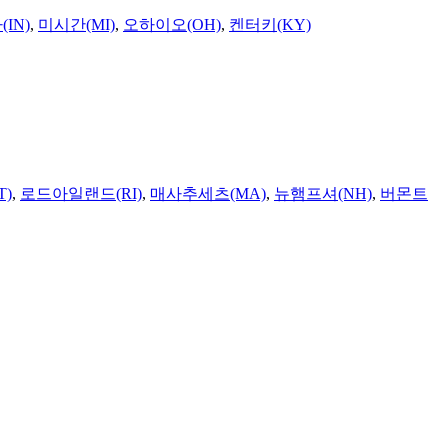
IN)
,
미시간(MI)
,
오하이오(OH)
,
켄터키(KY)
T)
,
로드아일랜드(RI)
,
매사추세츠(MA)
,
뉴햄프셔(NH)
,
버몬트