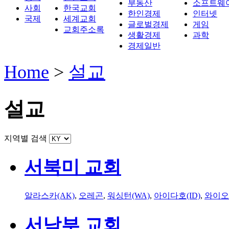
부동산
소프트웨
사회
한국교회
한인경제
인터넷
국제
세계교회
글로벌경제
게임
교회주소록
생활경제
과학
경제일반
Home
>
설교
설교
지역별 검색
서북미 교회
알라스카(AK)
,
오레곤
,
워싱턴(WA)
,
아이다호(ID)
,
와이오
서남부 교회