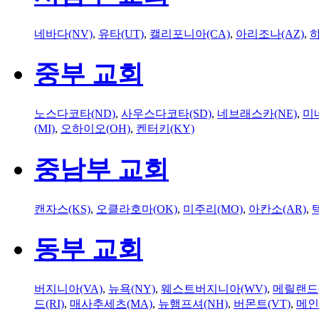
네바다(NV)
,
유타(UT)
,
캘리포니아(CA)
,
아리조나(AZ)
,
하
중부 교회
노스다코타(ND)
,
사우스다코타(SD)
,
네브래스카(NE)
,
미
(MI)
,
오하이오(OH)
,
켄터키(KY)
중남부 교회
캔자스(KS)
,
오클라호마(OK)
,
미주리(MO)
,
아칸소(AR)
,
동부 교회
버지니아(VA)
,
뉴욕(NY)
,
웨스트버지니아(WV)
,
메릴랜드(
드(RI)
,
매사추세츠(MA)
,
뉴햄프셔(NH)
,
버몬트(VT)
,
메인