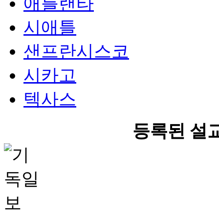
애틀랜타
시애틀
샌프란시스코
시카고
텍사스
등록된 설교