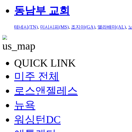
동남부 교회
테네시(TN)
,
미시시피(MS)
,
조지아(GA)
,
앨라배마(AL)
,
QUICK LINK
미주 전체
로스앤젤레스
뉴욕
워싱턴DC