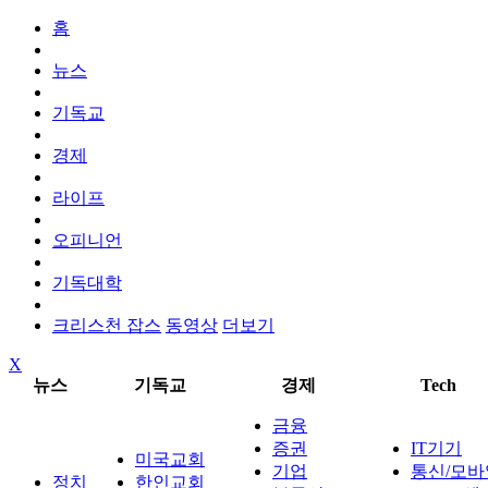
홈
뉴스
기독교
경제
라이프
오피니언
기독대학
크리스천 잡스
동영상
더보기
X
뉴스
기독교
경제
Tech
금융
증권
IT기기
미국교회
기업
통신/모바
정치
한인교회