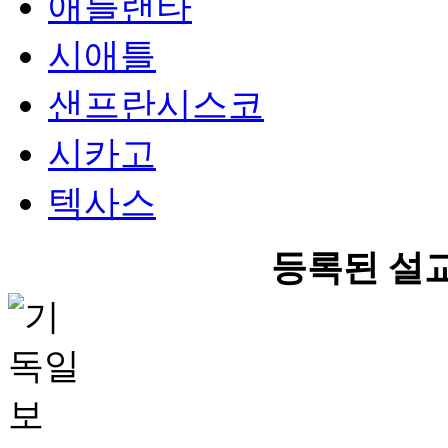
애틀랜타
시애틀
샌프란시스코
시카고
텍사스
등록된 설교