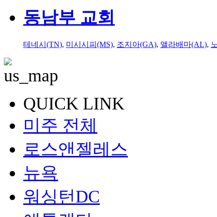
동남부 교회
테네시(TN)
,
미시시피(MS)
,
조지아(GA)
,
앨라배마(AL)
,
QUICK LINK
미주 전체
로스앤젤레스
뉴욕
워싱턴DC