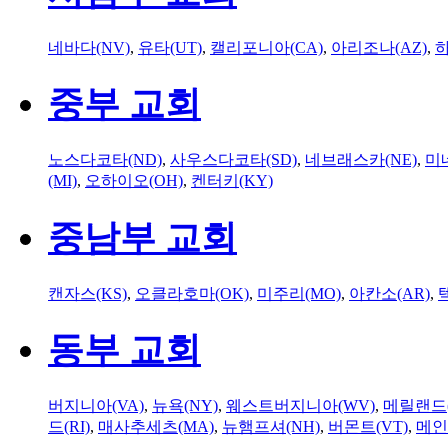
네바다(NV)
,
유타(UT)
,
캘리포니아(CA)
,
아리조나(AZ)
,
하
중부 교회
노스다코타(ND)
,
사우스다코타(SD)
,
네브래스카(NE)
,
미
(MI)
,
오하이오(OH)
,
켄터키(KY)
중남부 교회
캔자스(KS)
,
오클라호마(OK)
,
미주리(MO)
,
아칸소(AR)
,
동부 교회
버지니아(VA)
,
뉴욕(NY)
,
웨스트버지니아(WV)
,
메릴랜드(
드(RI)
,
매사추세츠(MA)
,
뉴햄프셔(NH)
,
버몬트(VT)
,
메인