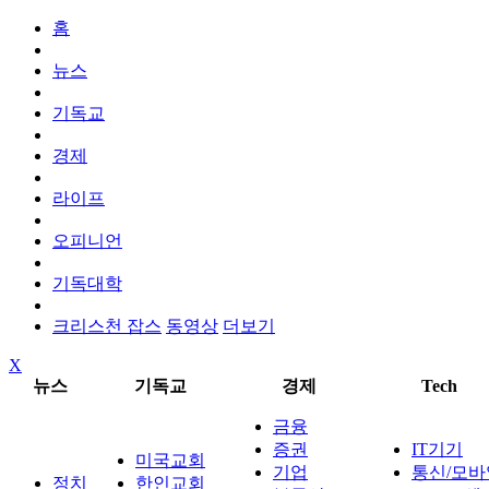
홈
뉴스
기독교
경제
라이프
오피니언
기독대학
크리스천 잡스
동영상
더보기
X
뉴스
기독교
경제
Tech
금융
증권
IT기기
미국교회
기업
통신/모바
정치
한인교회