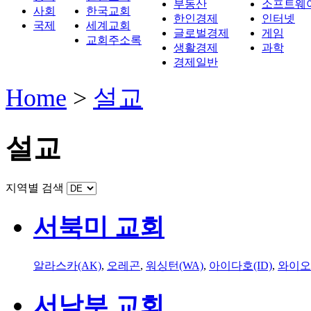
부동산
소프트웨
사회
한국교회
한인경제
인터넷
국제
세계교회
글로벌경제
게임
교회주소록
생활경제
과학
경제일반
Home
>
설교
설교
지역별 검색
서북미 교회
알라스카(AK)
,
오레곤
,
워싱턴(WA)
,
아이다호(ID)
,
와이오
서남부 교회