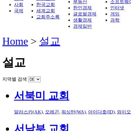
부동산
소프트웨
사회
한국교회
한인경제
인터넷
국제
세계교회
글로벌경제
게임
교회주소록
생활경제
과학
경제일반
Home
>
설교
설교
지역별 검색
서북미 교회
알라스카(AK)
,
오레곤
,
워싱턴(WA)
,
아이다호(ID)
,
와이오
서남부 교회