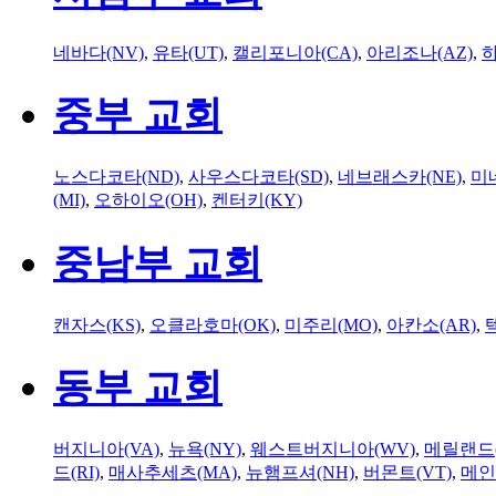
네바다(NV)
,
유타(UT)
,
캘리포니아(CA)
,
아리조나(AZ)
,
하
중부 교회
노스다코타(ND)
,
사우스다코타(SD)
,
네브래스카(NE)
,
미
(MI)
,
오하이오(OH)
,
켄터키(KY)
중남부 교회
캔자스(KS)
,
오클라호마(OK)
,
미주리(MO)
,
아칸소(AR)
,
동부 교회
버지니아(VA)
,
뉴욕(NY)
,
웨스트버지니아(WV)
,
메릴랜드(
드(RI)
,
매사추세츠(MA)
,
뉴햄프셔(NH)
,
버몬트(VT)
,
메인