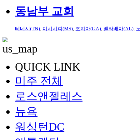
동남부 교회
테네시(TN)
,
미시시피(MS)
,
조지아(GA)
,
앨라배마(AL)
,
QUICK LINK
미주 전체
로스앤젤레스
뉴욕
워싱턴DC