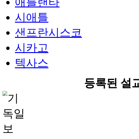
애틀랜타
시애틀
샌프란시스코
시카고
텍사스
등록된 설교