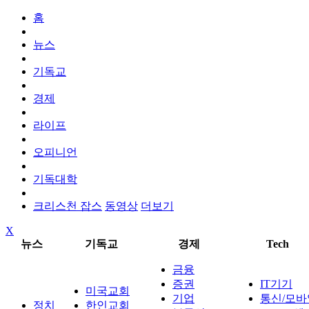
홈
뉴스
기독교
경제
라이프
오피니언
기독대학
크리스천 잡스
동영상
더보기
X
뉴스
기독교
경제
Tech
금융
증권
IT기기
미국교회
기업
통신/모바
정치
한인교회