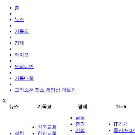
홈
뉴스
기독교
경제
라이프
오피니언
기독대학
크리스천 잡스
동영상
더보기
X
뉴스
기독교
경제
Tech
금융
증권
IT기기
미국교회
기업
통신/모바
정치
한인교회