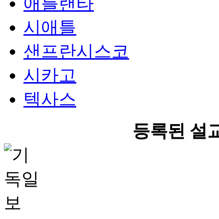
애틀랜타
시애틀
샌프란시스코
시카고
텍사스
등록된 설교