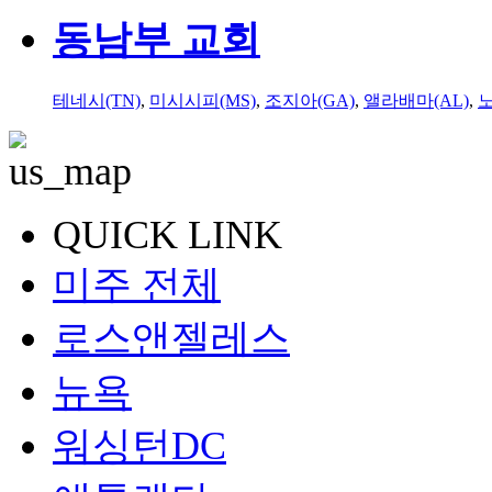
동남부 교회
테네시(TN)
,
미시시피(MS)
,
조지아(GA)
,
앨라배마(AL)
,
QUICK LINK
미주 전체
로스앤젤레스
뉴욕
워싱턴DC