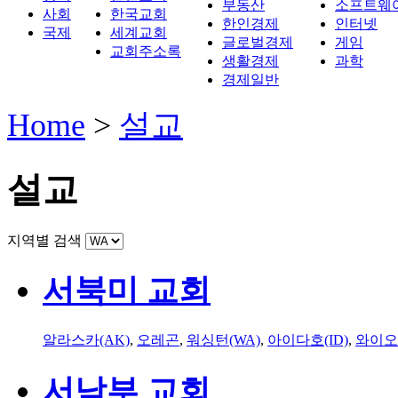
부동산
소프트웨
사회
한국교회
한인경제
인터넷
국제
세계교회
글로벌경제
게임
교회주소록
생활경제
과학
경제일반
Home
>
설교
설교
지역별 검색
서북미 교회
알라스카(AK)
,
오레곤
,
워싱턴(WA)
,
아이다호(ID)
,
와이오
서남부 교회