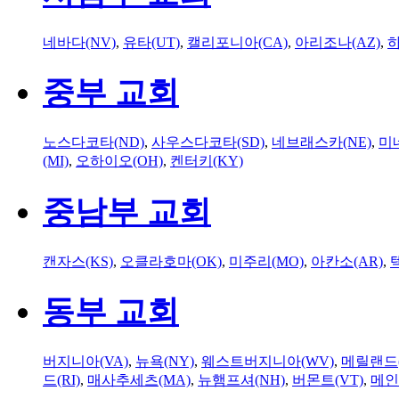
네바다(NV)
,
유타(UT)
,
캘리포니아(CA)
,
아리조나(AZ)
,
하
중부 교회
노스다코타(ND)
,
사우스다코타(SD)
,
네브래스카(NE)
,
미
(MI)
,
오하이오(OH)
,
켄터키(KY)
중남부 교회
캔자스(KS)
,
오클라호마(OK)
,
미주리(MO)
,
아칸소(AR)
,
동부 교회
버지니아(VA)
,
뉴욕(NY)
,
웨스트버지니아(WV)
,
메릴랜드(
드(RI)
,
매사추세츠(MA)
,
뉴햄프셔(NH)
,
버몬트(VT)
,
메인