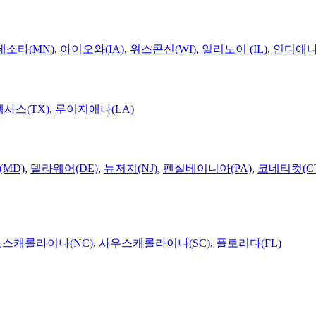
네소타(MN)
,
아이오와(IA)
,
위스콘신(WI)
,
일리노이 (IL)
,
인디애나(
텍사스(TX)
,
루이지애나(LA)
MD)
,
델라웨어(DE)
,
뉴저지(NJ)
,
펜실베이니아(PA)
,
코네티컷(C
노스캐롤라이나(NC)
,
사우스캐롤라이나(SC)
,
플로리다(FL)