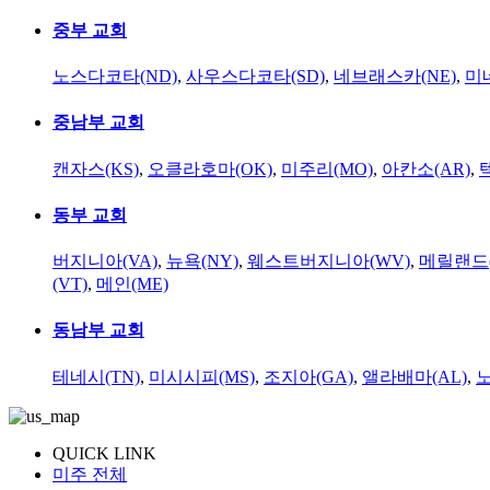
중부 교회
노스다코타(ND)
,
사우스다코타(SD)
,
네브래스카(NE)
,
미
중남부 교회
캔자스(KS)
,
오클라호마(OK)
,
미주리(MO)
,
아칸소(AR)
,
동부 교회
버지니아(VA)
,
뉴욕(NY)
,
웨스트버지니아(WV)
,
메릴랜드(
(VT)
,
메인(ME)
동남부 교회
테네시(TN)
,
미시시피(MS)
,
조지아(GA)
,
앨라배마(AL)
,
QUICK LINK
미주 전체