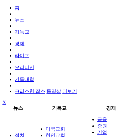
홈
뉴스
기독교
경제
라이프
오피니언
기독대학
크리스천 잡스
동영상
더보기
X
뉴스
기독교
경제
금융
증권
미국교회
기업
정치
한인교회