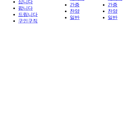
삽니다
간증
간증
팝니다
찬양
찬양
드립니다
일반
일반
구인구직