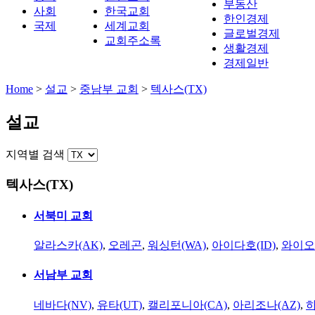
부동산
사회
한국교회
한인경제
국제
세계교회
글로벌경제
교회주소록
생활경제
경제일반
Home
>
설교
>
중남부 교회
>
텍사스(TX)
설교
지역별 검색
텍사스(TX)
서북미 교회
알라스카(AK)
,
오레곤
,
워싱턴(WA)
,
아이다호(ID)
,
와이오
서남부 교회
네바다(NV)
,
유타(UT)
,
캘리포니아(CA)
,
아리조나(AZ)
,
하