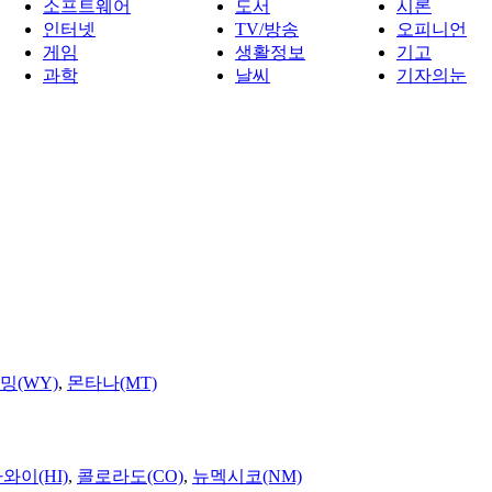
소프트웨어
도서
시론
인터넷
TV/방송
오피니언
게임
생활정보
기고
과학
날씨
기자의눈
밍(WY)
,
몬타나(MT)
와이(HI)
,
콜로라도(CO)
,
뉴멕시코(NM)