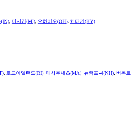
IN)
,
미시간(MI)
,
오하이오(OH)
,
켄터키(KY)
T)
,
로드아일랜드(RI)
,
매사추세츠(MA)
,
뉴햄프셔(NH)
,
버몬트