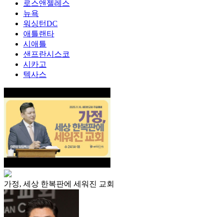
로스앤젤레스
뉴욕
워싱턴DC
애틀랜타
시애틀
샌프란시스코
시카고
텍사스
가정, 세상 한복판에 세워진 교회