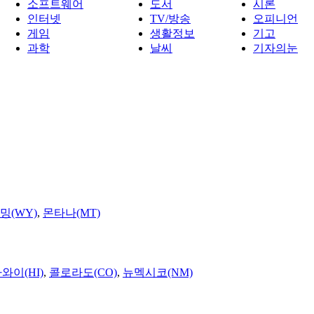
소프트웨어
도서
시론
인터넷
TV/방송
오피니언
게임
생활정보
기고
과학
날씨
기자의눈
밍(WY)
,
몬타나(MT)
와이(HI)
,
콜로라도(CO)
,
뉴멕시코(NM)