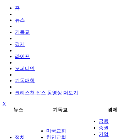
홈
뉴스
기독교
경제
라이프
오피니언
기독대학
크리스천 잡스
동영상
더보기
X
뉴스
기독교
경제
금융
증권
미국교회
기업
정치
한인교회