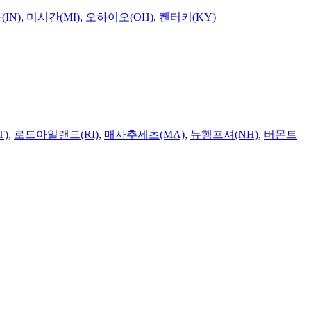
IN)
,
미시간(MI)
,
오하이오(OH)
,
켄터키(KY)
T)
,
로드아일랜드(RI)
,
매사추세츠(MA)
,
뉴햄프셔(NH)
,
버몬트