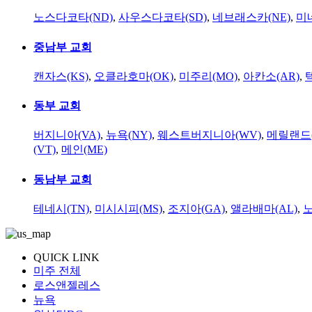
노스다코타(ND)
,
사우스다코타(SD)
,
네브래스카(NE)
,
미
중남부 교회
캔자스(KS)
,
오클라호마(OK)
,
미주리(MO)
,
아칸소(AR)
,
동부 교회
버지니아(VA)
,
뉴욕(NY)
,
웨스트버지니아(WV)
,
메릴랜드(
(VT)
,
메인(ME)
동남부 교회
테네시(TN)
,
미시시피(MS)
,
조지아(GA)
,
앨라배마(AL)
,
QUICK LINK
미주 전체
로스앤젤레스
뉴욕