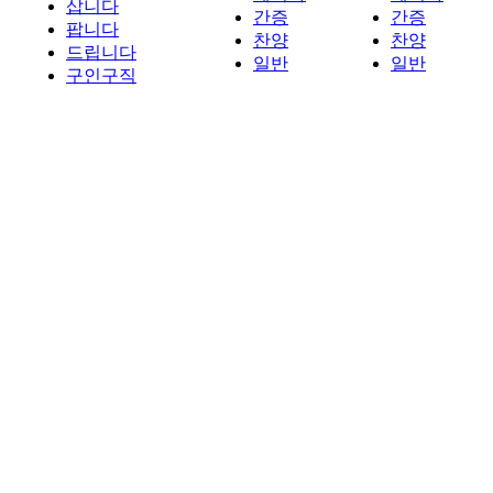
삽니다
간증
간증
팝니다
찬양
찬양
드립니다
일반
일반
구인구직