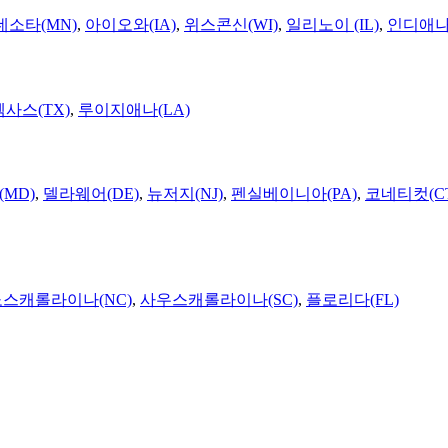
네소타(MN)
,
아이오와(IA)
,
위스콘신(WI)
,
일리노이 (IL)
,
인디애나(
텍사스(TX)
,
루이지애나(LA)
MD)
,
델라웨어(DE)
,
뉴저지(NJ)
,
펜실베이니아(PA)
,
코네티컷(C
노스캐롤라이나(NC)
,
사우스캐롤라이나(SC)
,
플로리다(FL)