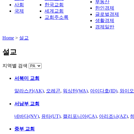
부동산
사회
한국교회
한인경제
국제
세계교회
글로벌경제
교회주소록
생활경제
경제일반
Home
>
설교
설교
지역별 검색
서북미 교회
알라스카(AK)
,
오레곤
,
워싱턴(WA)
,
아이다호(ID)
,
와이오
서남부 교회
네바다(NV)
,
유타(UT)
,
캘리포니아(CA)
,
아리조나(AZ)
,
하
중부 교회