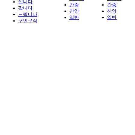
삽니다
간증
간증
팝니다
찬양
찬양
드립니다
일반
일반
구인구직