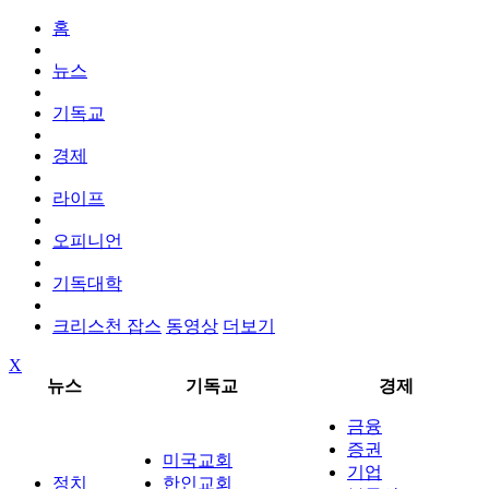
홈
뉴스
기독교
경제
라이프
오피니언
기독대학
크리스천 잡스
동영상
더보기
X
뉴스
기독교
경제
금융
증권
미국교회
기업
정치
한인교회