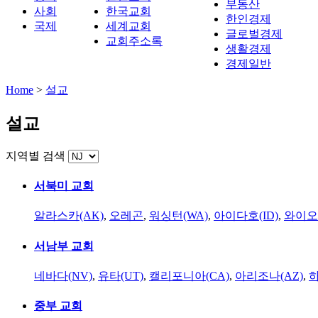
부동산
사회
한국교회
한인경제
국제
세계교회
글로벌경제
교회주소록
생활경제
경제일반
Home
>
설교
설교
지역별 검색
서북미 교회
알라스카(AK)
,
오레곤
,
워싱턴(WA)
,
아이다호(ID)
,
와이오
서남부 교회
네바다(NV)
,
유타(UT)
,
캘리포니아(CA)
,
아리조나(AZ)
,
하
중부 교회