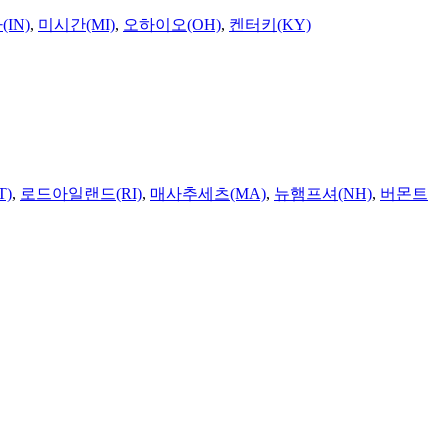
IN)
,
미시간(MI)
,
오하이오(OH)
,
켄터키(KY)
T)
,
로드아일랜드(RI)
,
매사추세츠(MA)
,
뉴햄프셔(NH)
,
버몬트