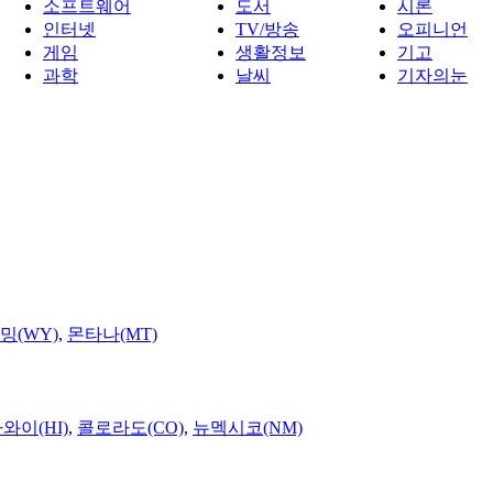
소프트웨어
도서
시론
인터넷
TV/방송
오피니언
게임
생활정보
기고
과학
날씨
기자의눈
밍(WY)
,
몬타나(MT)
와이(HI)
,
콜로라도(CO)
,
뉴멕시코(NM)