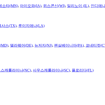
네소타(MN)
,
아이오와(IA)
,
위스콘신(WI)
,
일리노이 (IL)
,
인디애나(
텍사스(TX)
,
루이지애나(LA)
MD)
,
델라웨어(DE)
,
뉴저지(NJ)
,
펜실베이니아(PA)
,
코네티컷(C
노스캐롤라이나(NC)
,
사우스캐롤라이나(SC)
,
플로리다(FL)