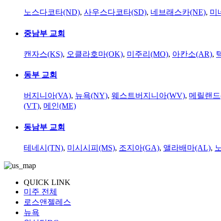
노스다코타(ND)
,
사우스다코타(SD)
,
네브래스카(NE)
,
미
중남부 교회
캔자스(KS)
,
오클라호마(OK)
,
미주리(MO)
,
아칸소(AR)
,
동부 교회
버지니아(VA)
,
뉴욕(NY)
,
웨스트버지니아(WV)
,
메릴랜드(
(VT)
,
메인(ME)
동남부 교회
테네시(TN)
,
미시시피(MS)
,
조지아(GA)
,
앨라배마(AL)
,
QUICK LINK
미주 전체
로스앤젤레스
뉴욕