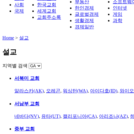
부동산
소프트웨
사회
한국교회
한인경제
인터넷
국제
세계교회
글로벌경제
게임
교회주소록
생활경제
과학
경제일반
Home
>
설교
설교
지역별 검색
서북미 교회
알라스카(AK)
,
오레곤
,
워싱턴(WA)
,
아이다호(ID)
,
와이오
서남부 교회
네바다(NV)
,
유타(UT)
,
캘리포니아(CA)
,
아리조나(AZ)
,
하
중부 교회