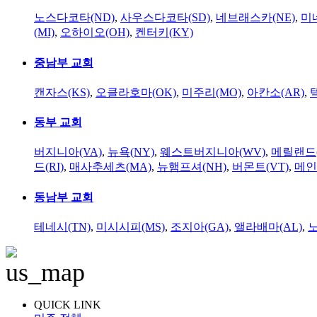
노스다코타(ND)
,
사우스다코타(SD)
,
네브래스카(NE)
,
미
(MI)
,
오하이오(OH)
,
켄터키(KY)
중남부 교회
캔자스(KS)
,
오클라호마(OK)
,
미주리(MO)
,
아칸소(AR)
,
동부 교회
버지니아(VA)
,
뉴욕(NY)
,
웨스트버지니아(WV)
,
메릴랜드(
드(RI)
,
매사추세츠(MA)
,
뉴햄프셔(NH)
,
버몬트(VT)
,
메인
동남부 교회
테네시(TN)
,
미시시피(MS)
,
조지아(GA)
,
앨라배마(AL)
,
QUICK LINK