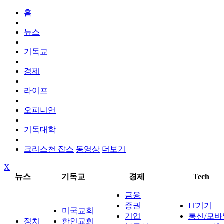
홈
뉴스
기독교
경제
라이프
오피니언
기독대학
크리스천 잡스
동영상
더보기
X
뉴스
기독교
경제
Tech
금융
증권
IT기기
미국교회
기업
통신/모바
정치
한인교회