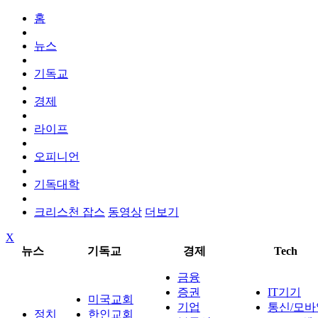
홈
뉴스
기독교
경제
라이프
오피니언
기독대학
크리스천 잡스
동영상
더보기
X
뉴스
기독교
경제
Tech
금융
증권
IT기기
미국교회
기업
통신/모바
정치
한인교회