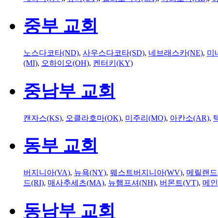
중부 교회
노스다코타(ND)
,
사우스다코타(SD)
,
네브래스카(NE)
,
미
(MI)
,
오하이오(OH)
,
켄터키(KY)
중남부 교회
캔자스(KS)
,
오클라호마(OK)
,
미주리(MO)
,
아칸소(AR)
,
동부 교회
버지니아(VA)
,
뉴욕(NY)
,
웨스트버지니아(WV)
,
메릴랜드(
드(RI)
,
매사추세츠(MA)
,
뉴햄프셔(NH)
,
버몬트(VT)
,
메인
동남부 교회