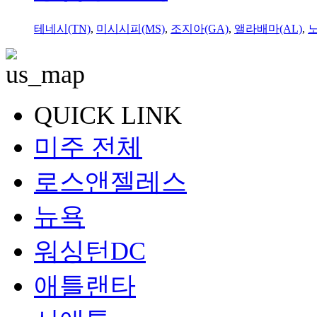
테네시(TN)
,
미시시피(MS)
,
조지아(GA)
,
앨라배마(AL)
,
QUICK LINK
미주 전체
로스앤젤레스
뉴욕
워싱턴DC
애틀랜타