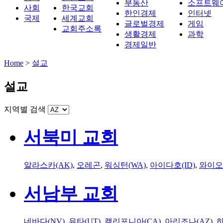
부동산
소프트웨
사회
한국교회
한인경제
인터넷
국제
세계교회
글로벌경제
게임
교회주소록
생활경제
과학
경제일반
Home
>
설교
설교
지역별 검색
서북미 교회
알라스카(AK)
,
오레곤
,
워싱턴(WA)
,
아이다호(ID)
,
와이오
서남부 교회
네바다(NV)
,
유타(UT)
,
캘리포니아(CA)
,
아리조나(AZ)
,
하