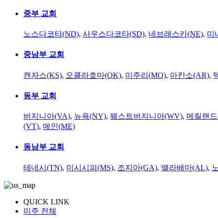
중부 교회
노스다코타(ND)
,
사우스다코타(SD)
,
네브래스카(NE)
,
미
중남부 교회
캔자스(KS)
,
오클라호마(OK)
,
미주리(MO)
,
아칸소(AR)
,
동부 교회
버지니아(VA)
,
뉴욕(NY)
,
웨스트버지니아(WV)
,
메릴랜드(
(VT)
,
메인(ME)
동남부 교회
테네시(TN)
,
미시시피(MS)
,
조지아(GA)
,
앨라배마(AL)
,
QUICK LINK
미주 전체