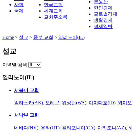
부동산
사회
한국교회
한인경제
국제
세계교회
글로벌경제
교회주소록
생활경제
경제일반
Home
>
설교
>
중부 교회
>
일리노이(IL)
설교
지역별 검색
일리노이(IL)
서북미 교회
알라스카(AK)
,
오레곤
,
워싱턴(WA)
,
아이다호(ID)
,
와이오
서남부 교회
네바다(NV)
,
유타(UT)
,
캘리포니아(CA)
,
아리조나(AZ)
,
하