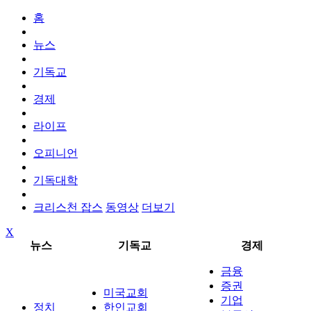
홈
뉴스
기독교
경제
라이프
오피니언
기독대학
크리스천 잡스
동영상
더보기
X
뉴스
기독교
경제
금융
증권
미국교회
기업
정치
한인교회