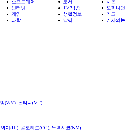
소프트웨어
도서
시론
인터넷
TV/방송
오피니언
게임
생활정보
기고
과학
날씨
기자의눈
밍(WY)
,
몬타나(MT)
와이(HI)
,
콜로라도(CO)
,
뉴멕시코(NM)