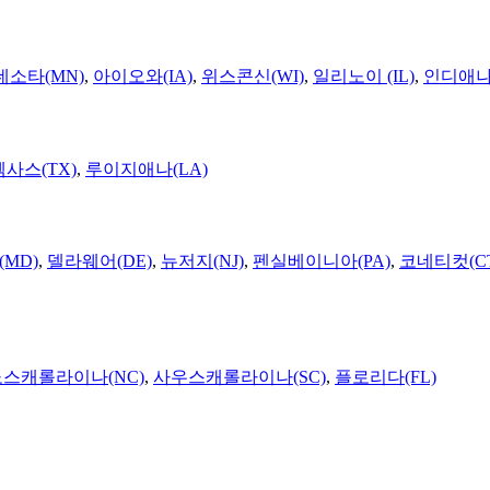
네소타(MN)
,
아이오와(IA)
,
위스콘신(WI)
,
일리노이 (IL)
,
인디애나(
텍사스(TX)
,
루이지애나(LA)
MD)
,
델라웨어(DE)
,
뉴저지(NJ)
,
펜실베이니아(PA)
,
코네티컷(C
노스캐롤라이나(NC)
,
사우스캐롤라이나(SC)
,
플로리다(FL)