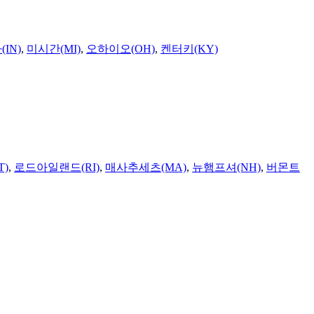
IN)
,
미시간(MI)
,
오하이오(OH)
,
켄터키(KY)
T)
,
로드아일랜드(RI)
,
매사추세츠(MA)
,
뉴햄프셔(NH)
,
버몬트