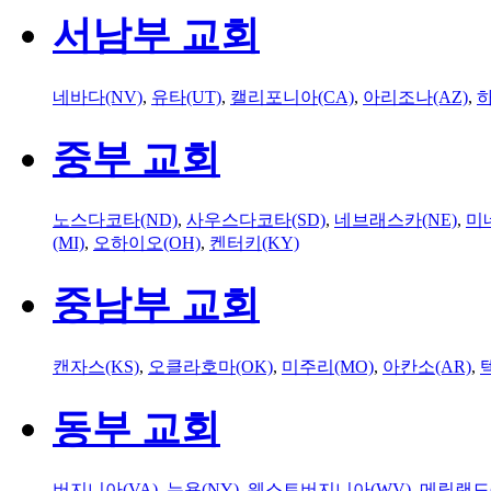
서남부 교회
네바다(NV)
,
유타(UT)
,
캘리포니아(CA)
,
아리조나(AZ)
,
하
중부 교회
노스다코타(ND)
,
사우스다코타(SD)
,
네브래스카(NE)
,
미
(MI)
,
오하이오(OH)
,
켄터키(KY)
중남부 교회
캔자스(KS)
,
오클라호마(OK)
,
미주리(MO)
,
아칸소(AR)
,
동부 교회
버지니아(VA)
,
뉴욕(NY)
,
웨스트버지니아(WV)
,
메릴랜드(