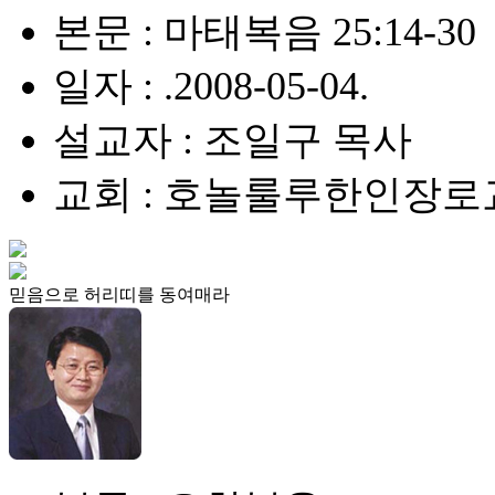
본문 : 마태복음 25:14-30
일자 : .2008-05-04.
설교자 : 조일구 목사
교회 : 호놀룰루한인장로
믿음으로 허리띠를 동여매라