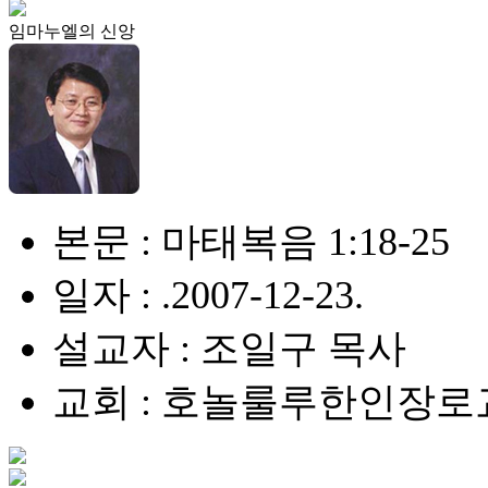
임마누엘의 신앙
본문 : 마태복음 1:18-25
일자 : .2007-12-23.
설교자 : 조일구 목사
교회 : 호놀룰루한인장로