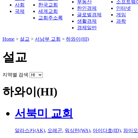
부동산
소프트웨
사회
한국교회
한인경제
인터넷
국제
세계교회
글로벌경제
게임
교회주소록
생활경제
과학
경제일반
Home
>
설교
>
서남부 교회
>
하와이(HI)
설교
지역별 검색
하와이(HI)
서북미 교회
알라스카(AK)
,
오레곤
,
워싱턴(WA)
,
아이다호(ID)
,
와이오