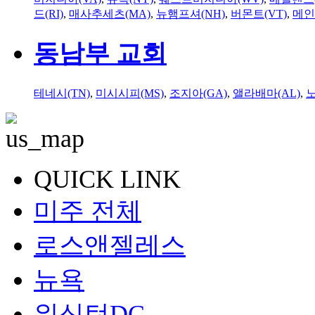
드(RI)
,
매사추세츠(MA)
,
뉴햄프셔(NH)
,
버몬트(VT)
,
메인
동남부 교회
테네시(TN)
,
미시시피(MS)
,
조지아(GA)
,
앨라배마(AL)
,
QUICK LINK
미주 전체
로스앤젤레스
뉴욕
워싱턴DC