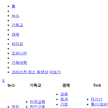
홈
뉴스
기독교
경제
라이프
오피니언
기독대학
크리스천 잡스
동영상
더보기
X
뉴스
기독교
경제
Tech
금융
증권
IT기기
미국교회
기업
통신/모바
정치
한인교회