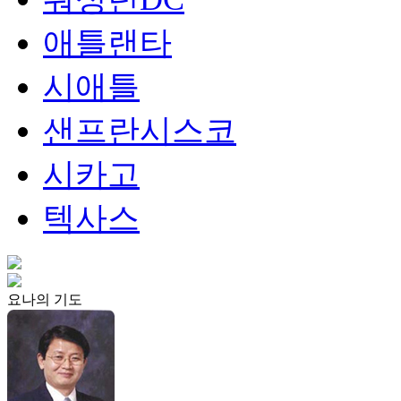
애틀랜타
시애틀
샌프란시스코
시카고
텍사스
요나의 기도