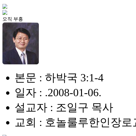
오직 부흥
본문 : 하박국 3:1-4
일자 : .2008-01-06.
설교자 : 조일구 목사
교회 : 호놀룰루한인장로