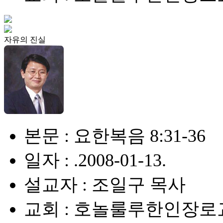
자유의 진실
본문 : 요한복음 8:31-36
일자 : .2008-01-13.
설교자 : 조일구 목사
교회 : 호놀룰루한인장로