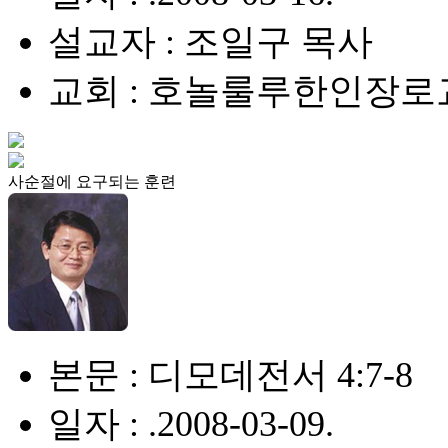
설교자 : 조일구 목사
교회 : 호놀룰루한인장로
사순절에 요구되는 훈련
본문 : 디모데전서 4:7-8
일자 : .2008-03-09.