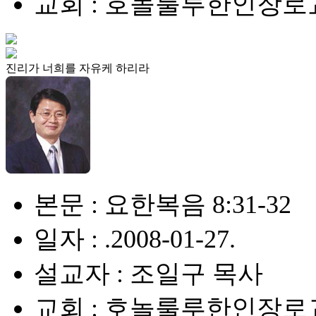
교회 : 호놀룰루한인장로
진리가 너희를 자유케 하리라
본문 : 요한복음 8:31-32
일자 : .2008-01-27.
설교자 : 조일구 목사
교회 : 호놀룰루한인장로