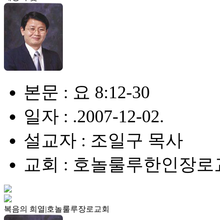
본문 : 요 8:12-30
일자 : .2007-12-02.
설교자 : 조일구 목사
교회 : 호놀룰루한인장로
복음의 희열|호놀룰루장로교회