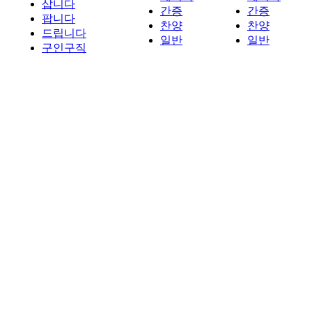
삽니다
간증
간증
팝니다
찬양
찬양
드립니다
일반
일반
구인구직