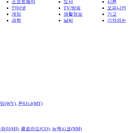
소프트웨어
도서
시론
인터넷
TV/방송
오피니언
게임
생활정보
기고
과학
날씨
기자의눈
밍(WY)
,
몬타나(MT)
와이(HI)
,
콜로라도(CO)
,
뉴멕시코(NM)