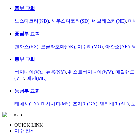
중부 교회
노스다코타(ND)
,
사우스다코타(SD)
,
네브래스카(NE)
,
미
중남부 교회
캔자스(KS)
,
오클라호마(OK)
,
미주리(MO)
,
아칸소(AR)
,
동부 교회
버지니아(VA)
,
뉴욕(NY)
,
웨스트버지니아(WV)
,
메릴랜드(
(VT)
,
메인(ME)
동남부 교회
테네시(TN)
,
미시시피(MS)
,
조지아(GA)
,
앨라배마(AL)
,
QUICK LINK
미주 전체