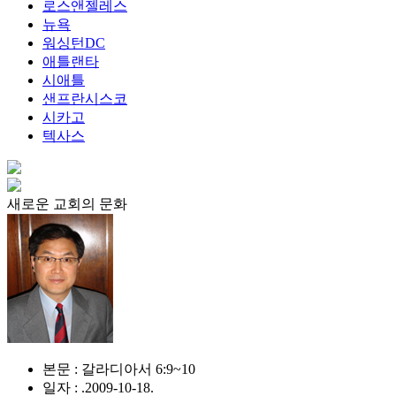
로스앤젤레스
뉴욕
워싱턴DC
애틀랜타
시애틀
샌프란시스코
시카고
텍사스
새로운 교회의 문화
본문 : 갈라디아서 6:9~10
일자 : .2009-10-18.