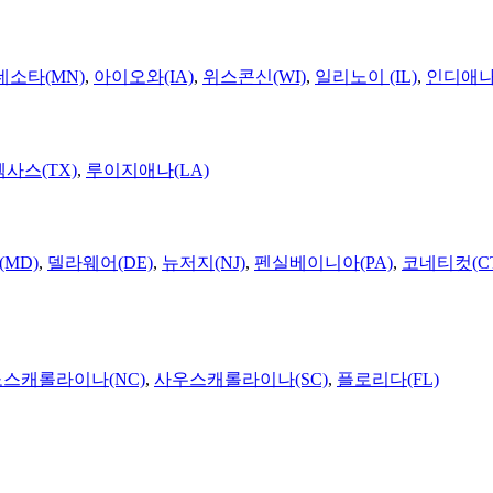
네소타(MN)
,
아이오와(IA)
,
위스콘신(WI)
,
일리노이 (IL)
,
인디애나(
텍사스(TX)
,
루이지애나(LA)
MD)
,
델라웨어(DE)
,
뉴저지(NJ)
,
펜실베이니아(PA)
,
코네티컷(C
노스캐롤라이나(NC)
,
사우스캐롤라이나(SC)
,
플로리다(FL)