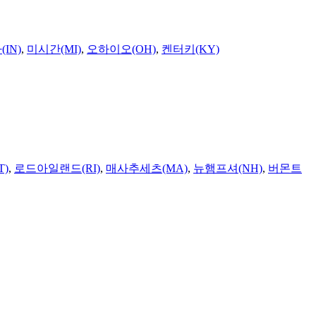
IN)
,
미시간(MI)
,
오하이오(OH)
,
켄터키(KY)
T)
,
로드아일랜드(RI)
,
매사추세츠(MA)
,
뉴햄프셔(NH)
,
버몬트