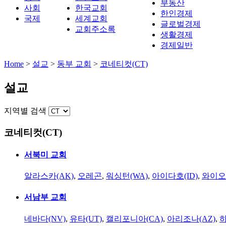
부동산
사회
한국교회
한인경제
국제
세계교회
글로벌경제
교회주소록
생활경제
경제일반
Home
>
설교
>
동부 교회
>
코네티컷(CT)
설교
지역별 검색
코네티컷(CT)
서북미 교회
알라스카(AK)
,
오레곤
,
워싱턴(WA)
,
아이다호(ID)
,
와이오
서남부 교회
네바다(NV)
,
유타(UT)
,
캘리포니아(CA)
,
아리조나(AZ)
,
하