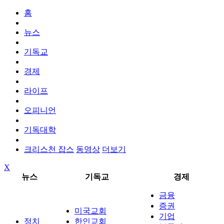
홈
뉴스
기독교
경제
라이프
오피니언
기독대학
크리스천 잡스
동영상
더보기
X
뉴스
기독교
경제
금융
증권
미국교회
기업
정치
한인교회