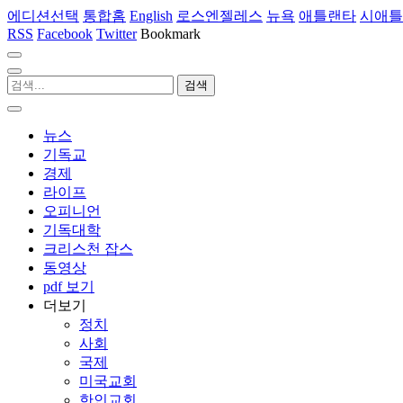
에디션선택
통합홈
English
로스엔젤레스
뉴욕
애틀랜타
시애틀
RSS
Facebook
Twitter
Bookmark
뉴스
기독교
경제
라이프
오피니언
기독대학
크리스천 잡스
동영상
pdf 보기
더보기
정치
사회
국제
미국교회
한인교회