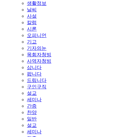
생활정보
날씨
사설
칼럼
시론
오피니언
기고
기자의눈
목회자청빙
사역자청빙
삽니다
팝니다
드립니다
구인구직
설교
세미나
간증
찬양
일반
설교
세미나