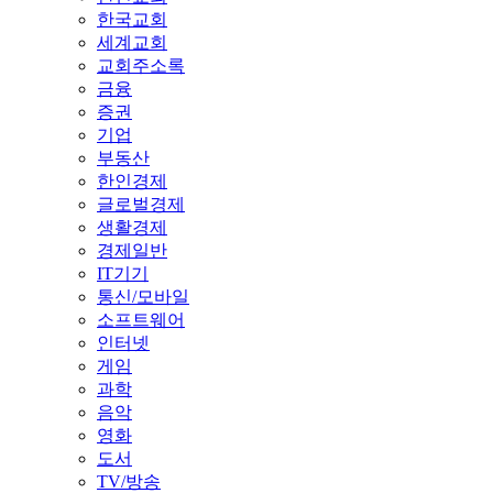
한국교회
세계교회
교회주소록
금융
증권
기업
부동산
한인경제
글로벌경제
생활경제
경제일반
IT기기
통신/모바일
소프트웨어
인터넷
게임
과학
음악
영화
도서
TV/방송