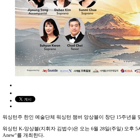
워싱턴주 한인 예술단체 워싱턴 챔버 앙상블이 창단 15주년을 맞아 '워
워싱턴 K-앙상블(지휘자 김법수)은 오는 6월 28일(주일) 오후 5시, 페더럴웨이
Anew"를 개최한다.