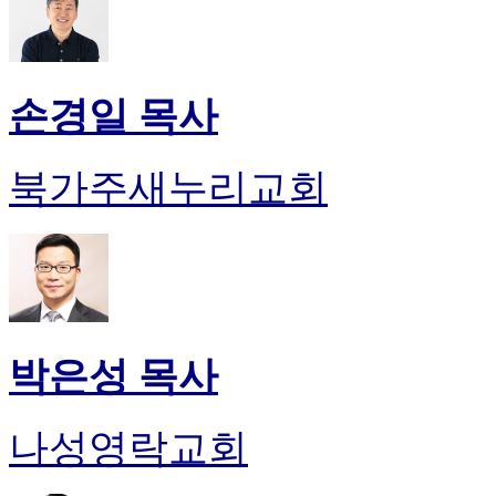
손경일 목사
북가주새누리교회
박은성 목사
나성영락교회