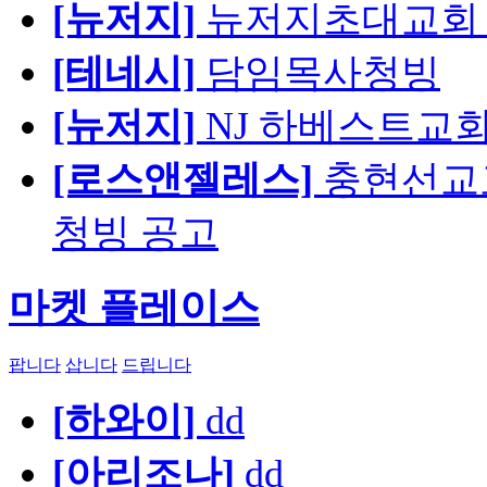
[뉴저지]
뉴저지초대교회 
[테네시]
담임목사청빙
[뉴저지]
NJ 하베스트교회 교육
[로스앤젤레스]
충현선교교회
청빙 공고
마켓 플레이스
팝니다
삽니다
드립니다
[하와이]
dd
[아리조나]
dd