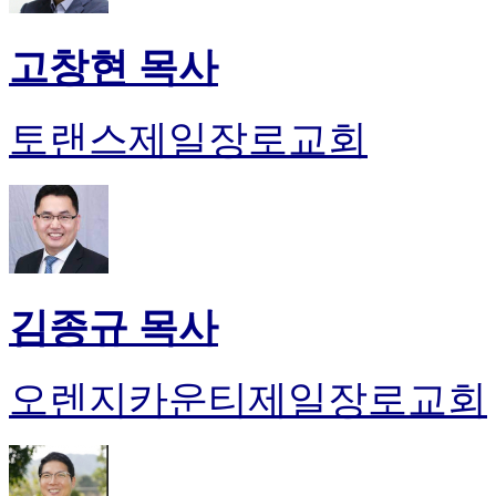
고창현 목사
토랜스제일장로교회
김종규 목사
오렌지카운티제일장로교회