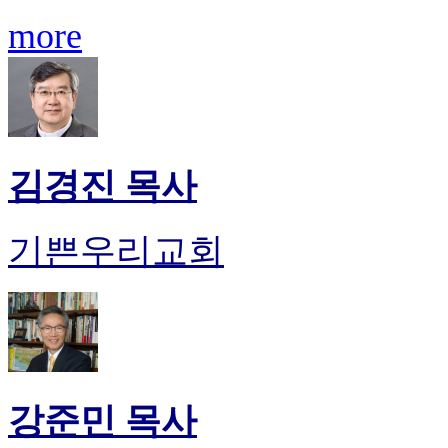
more
김경진 목사
기쁜우리교회
강준민 목사