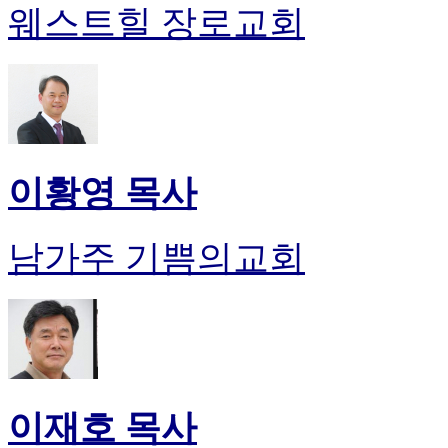
웨스트힐 장로교회
이황영 목사
남가주 기쁨의교회
이재호 목사