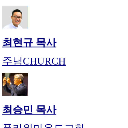
최현규 목사
주님CHURCH
최승민 목사