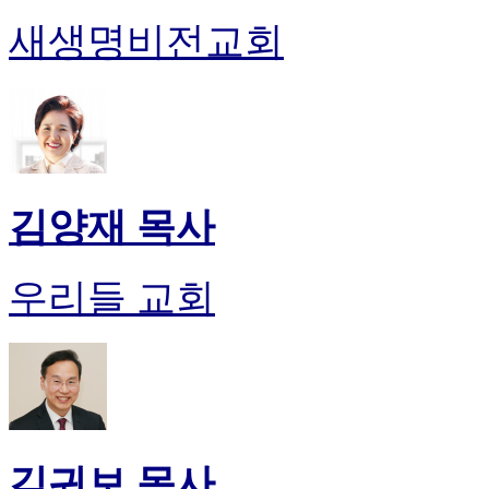
새생명비전교회
김양재 목사
우리들 교회
김귀보 목사