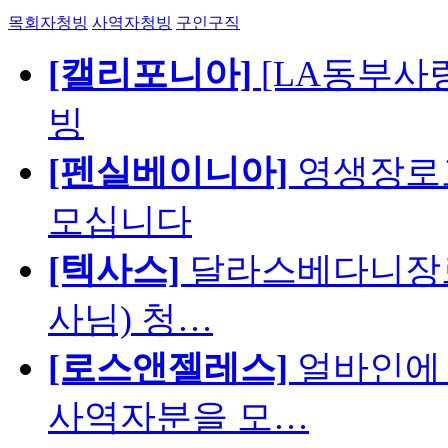
목회자청빙
사역자청빙
구인구직
[캘리포니아]
[LA동부사랑의
빙
[펜실베이니아]
영생장로
모십니다
[텍사스]
달라스베다니장로
사님) 청…
[로스앤젤레스]
얼바인에 
사역자분을 모…