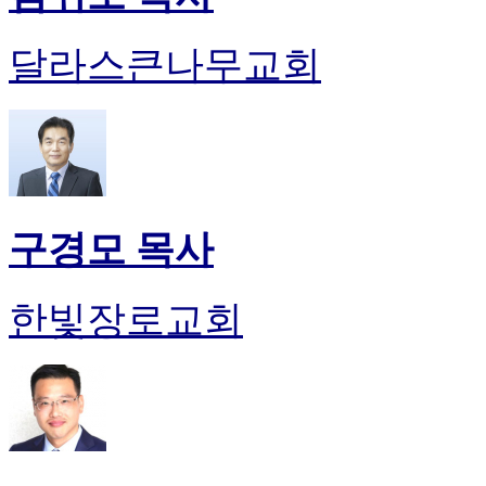
달라스큰나무교회
구경모 목사
한빛장로교회