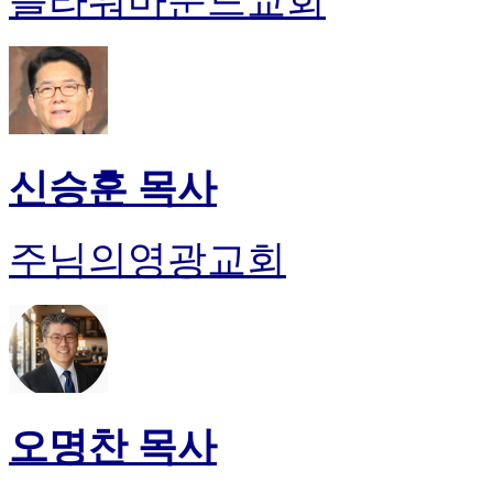
플라워마운드교회
신승훈 목사
주님의영광교회
오명찬 목사