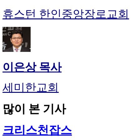
휴스턴 한인중앙장로교회
이은상 목사
세미한교회
많이 본 기사
크리스천잡스