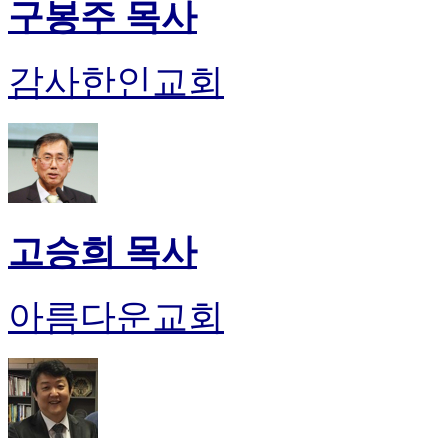
구봉주 목사
감사한인교회
고승희 목사
아름다운교회