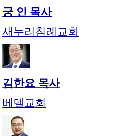
궁 인 목사
새누리침례교회
김한요 목사
베델교회