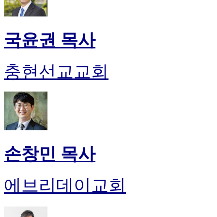
국윤권 목사
충현선교교회
손창민 목사
에브리데이교회