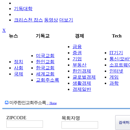
기독대학
크리스천 잡스
동영상
더보기
X
뉴스
기독교
경제
Tech
금융
증권
IT기기
미국교회
기업
통신/모바
정치
한인교회
부동산
소프트웨
사회
한국교회
한인경제
인터넷
국제
세계교회
글로벌경제
게임
교회주소록
생활경제
과학
경제일반
미주한인교회주소록
>
Home
ZIPCODE
목회자명