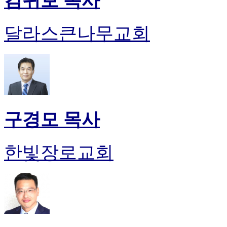
김귀보 목사
달라스큰나무교회
구경모 목사
한빛장로교회