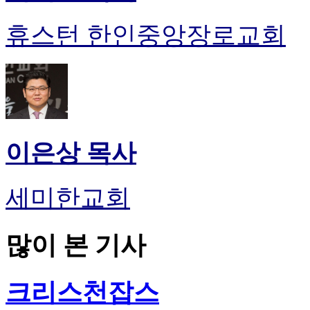
휴스턴 한인중앙장로교회
이은상 목사
세미한교회
많이 본 기사
크리스천잡스