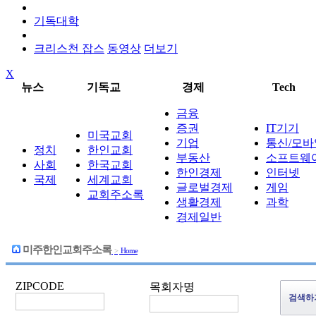
기독대학
크리스천 잡스
동영상
더보기
X
뉴스
기독교
경제
Tech
금융
증권
IT기기
미국교회
기업
통신/모바
정치
한인교회
부동산
소프트웨
사회
한국교회
한인경제
인터넷
국제
세계교회
글로벌경제
게임
교회주소록
생활경제
과학
경제일반
미주한인교회주소록
>
Home
ZIPCODE
목회자명