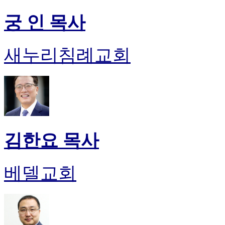
궁 인 목사
새누리침례교회
김한요 목사
베델교회