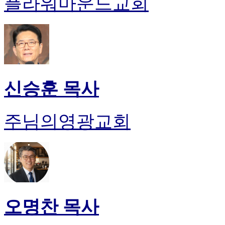
플라워마운드교회
신승훈 목사
주님의영광교회
오명찬 목사