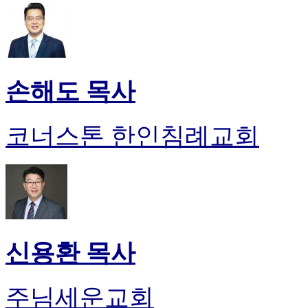
손해도 목사
코너스톤 한인침례교회
신용환 목사
주님세운교회