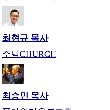
최현규 목사
주님CHURCH
최승민 목사