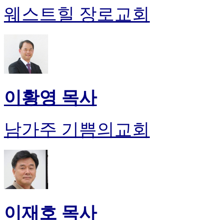
웨스트힐 장로교회
이황영 목사
남가주 기쁨의교회
이재호 목사