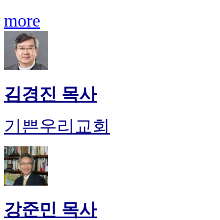
more
김경진 목사
기쁜우리교회
강준민 목사