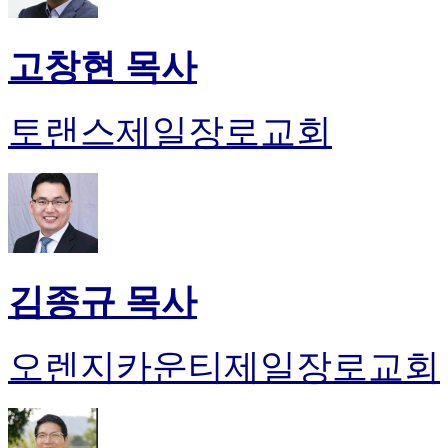
고창현 목사
토랜스제일장로교회
김종규 목사
오렌지카운티제일장로교회