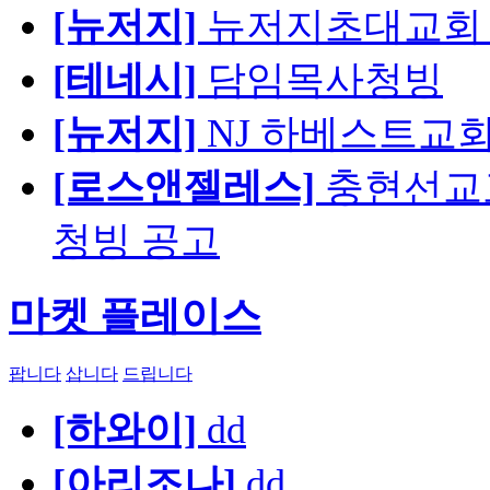
[뉴저지]
뉴저지초대교회 
[테네시]
담임목사청빙
[뉴저지]
NJ 하베스트교회 교육
[로스앤젤레스]
충현선교교회
청빙 공고
마켓 플레이스
팝니다
삽니다
드립니다
[하와이]
dd
[아리조나]
dd