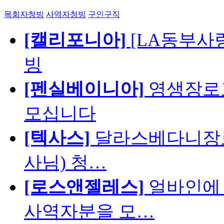
목회자청빙
사역자청빙
구인구직
[캘리포니아]
[LA동부사랑의
빙
[펜실베이니아]
영생장로
모십니다
[텍사스]
달라스베다니장로
사님) 청…
[로스앤젤레스]
얼바인에 
사역자분을 모…