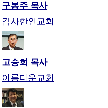
구봉주 목사
감사한인교회
고승희 목사
아름다운교회