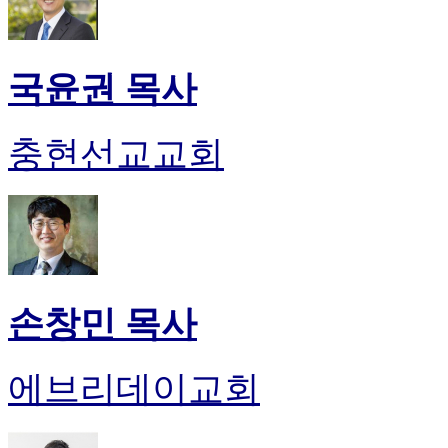
국윤권 목사
충현선교교회
손창민 목사
에브리데이교회