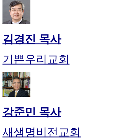
김경진 목사
기쁜우리교회
강준민 목사
새생명비전교회