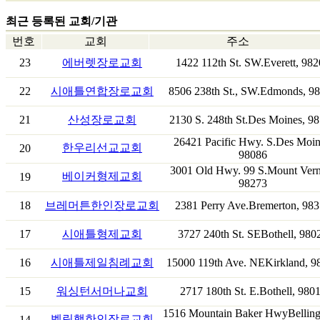
최근 등록된 교회/기관
번호
교회
주소
23
에버렛장로교회
1422 112th St. SW.Everett, 98
22
시애틀연합장로교회
8506 238th St., SW.Edmonds, 9
21
산성장로교회
2130 S. 248th St.Des Moines, 9
26421 Pacific Hwy. S.Des Moin
한우리선교교회
20
98086
3001 Old Hwy. 99 S.Mount Ver
베이커형제교회
19
98273
18
브레머튼한인장로교회
2381 Perry Ave.Bremerton, 98
17
시애틀형제교회
3727 240th St. SEBothell, 980
16
시애틀제일침례교회
15000 119th Ave. NEKirkland, 9
15
워싱턴서머나교회
2717 180th St. E.Bothell, 980
1516 Mountain Baker HwyBellin
벨링햄한인장로교회
14