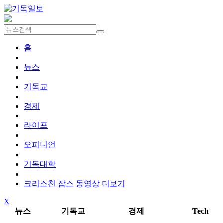
홈
뉴스
기독교
경제
라이프
오피니언
기독대학
크리스천 잡스
동영상
더보기
X
뉴스
기독교
경제
Tech