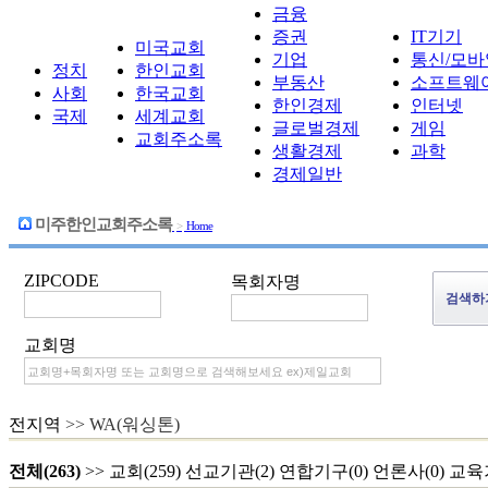
금융
증권
IT기기
미국교회
기업
통신/모바
정치
한인교회
부동산
소프트웨
사회
한국교회
한인경제
인터넷
국제
세계교회
글로벌경제
게임
교회주소록
생활경제
과학
경제일반
미주한인교회주소록
>
Home
ZIPCODE
목회자명
교회명
전지역
>> WA(워싱톤)
전체(263)
>>
교회(259)
선교기관(2)
연합기구(0)
언론사(0)
교육기