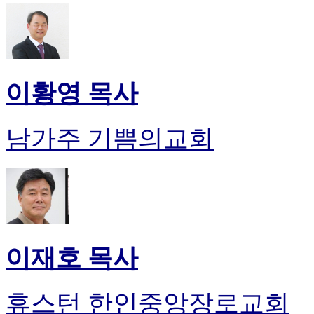
이황영 목사
남가주 기쁨의교회
이재호 목사
휴스턴 한인중앙장로교회