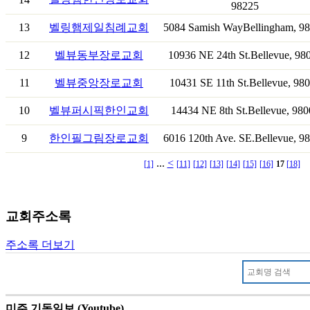
98225
13
벨링햄제일침례교회
5084 Samish WayBellingham, 9
12
벨뷰동부장로교회
10936 NE 24th St.Bellevue, 98
11
벨뷰중앙장로교회
10431 SE 11th St.Bellevue, 98
10
벨뷰퍼시픽한인교회
14434 NE 8th St.Bellevue, 980
9
한인필그림장로교회
6016 120th Ave. SE.Bellevue, 9
...
<
[1]
[11]
[12]
[13]
[14]
[15]
[16]
17
[18]
교회주소록
주소록 더보기
미주 기독일보 (Youtube)