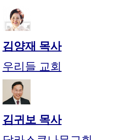
김양재 목사
우리들 교회
김귀보 목사
달라스큰나무교회