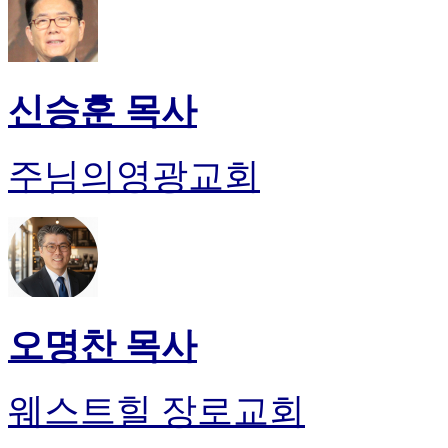
신승훈 목사
주님의영광교회
오명찬 목사
웨스트힐 장로교회