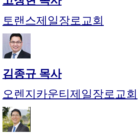
고창현 목사
토랜스제일장로교회
김종규 목사
오렌지카운티제일장로교회