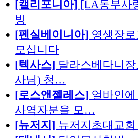
[캘리포니아]
[LA동부사랑의
빙
[펜실베이니아]
영생장로
모십니다
[텍사스]
달라스베다니장로
사님) 청…
[로스앤젤레스]
얼바인에 
사역자분을 모…
[뉴저지]
뉴저지초대교회 