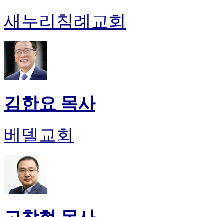
새누리침례교회
김한요 목사
베델교회