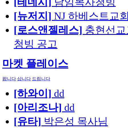
[테네시]
담임목사청빙
[뉴저지]
NJ 하베스트교회 교육
[로스앤젤레스]
충현선교교회
청빙 공고
마켓 플레이스
팝니다
삽니다
드립니다
[하와이]
dd
[아리조나]
dd
[유타]
박은성 목사님