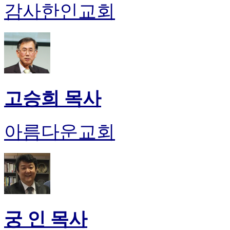
감사한인교회
고승희 목사
아름다운교회
궁 인 목사