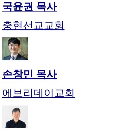
국윤권 목사
충현선교교회
손창민 목사
에브리데이교회