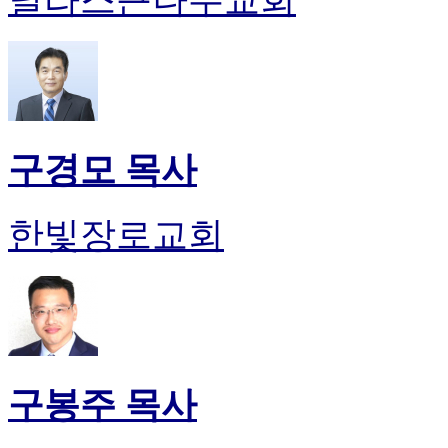
구경모 목사
한빛장로교회
구봉주 목사