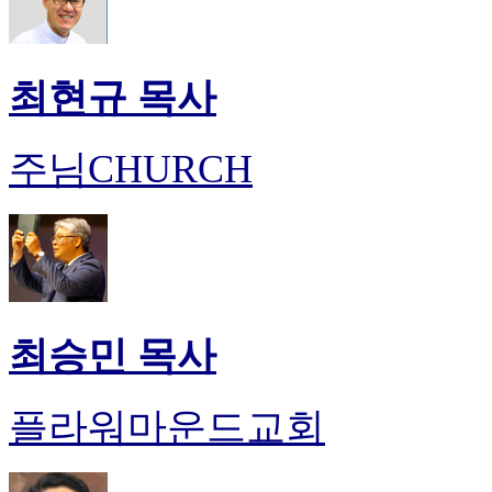
최현규 목사
주님CHURCH
최승민 목사
플라워마운드교회