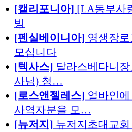
[캘리포니아]
[LA동부사랑의
빙
[펜실베이니아]
영생장로
모십니다
[텍사스]
달라스베다니장로
사님) 청…
[로스앤젤레스]
얼바인에 
사역자분을 모…
[뉴저지]
뉴저지초대교회 