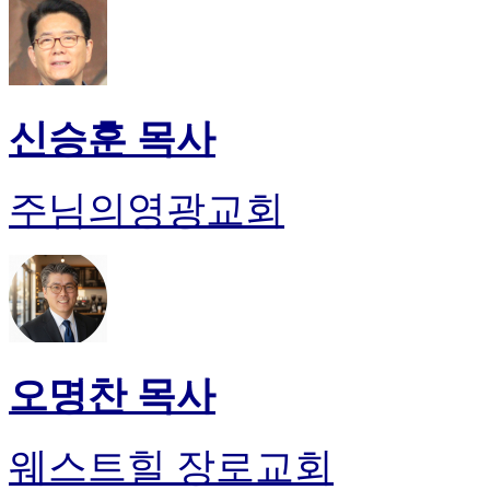
신승훈 목사
주님의영광교회
오명찬 목사
웨스트힐 장로교회