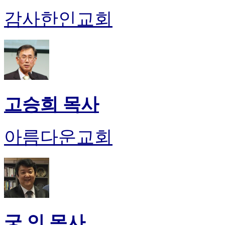
감사한인교회
고승희 목사
아름다운교회
궁 인 목사