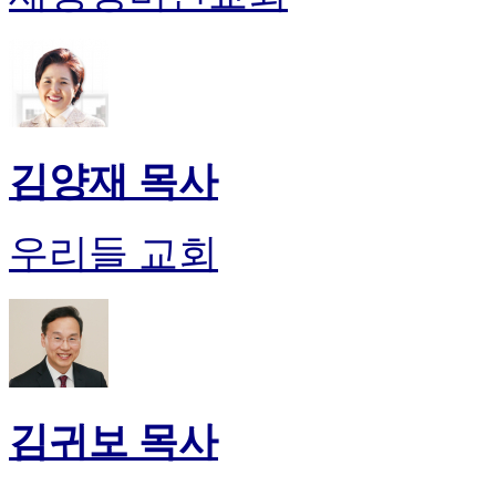
김양재 목사
우리들 교회
김귀보 목사