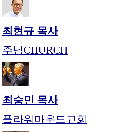
최현규 목사
주님CHURCH
최승민 목사
플라워마운드교회