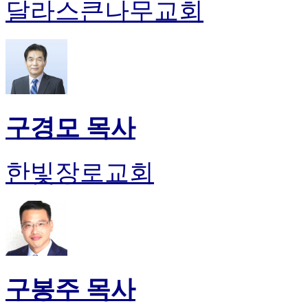
달라스큰나무교회
구경모 목사
한빛장로교회
구봉주 목사