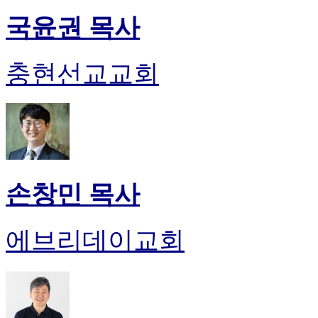
국윤권 목사
충현선교교회
손창민 목사
에브리데이교회