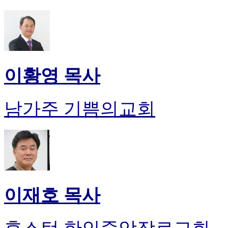
이황영 목사
남가주 기쁨의교회
이재호 목사