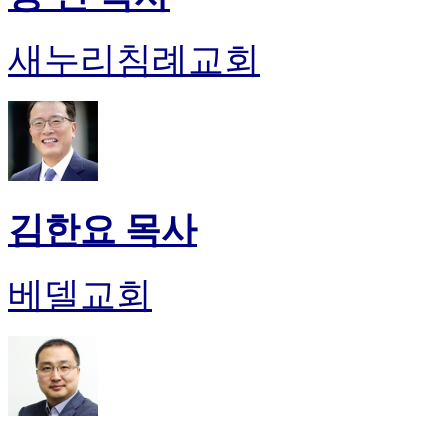
새누리침례교회
김한요 목사
베델교회