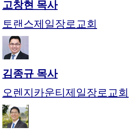
고창현 목사
토랜스제일장로교회
김종규 목사
오렌지카운티제일장로교회