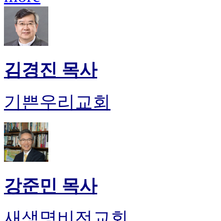
김경진 목사
기쁜우리교회
강준민 목사
새생명비전교회