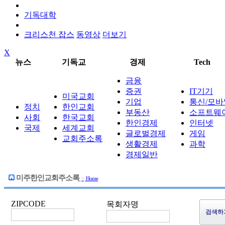
기독대학
크리스천 잡스
동영상
더보기
X
뉴스
기독교
경제
Tech
금융
증권
IT기기
미국교회
기업
통신/모바
정치
한인교회
부동산
소프트웨
사회
한국교회
한인경제
인터넷
국제
세계교회
글로벌경제
게임
교회주소록
생활경제
과학
경제일반
미주한인교회주소록
>
Home
ZIPCODE
목회자명