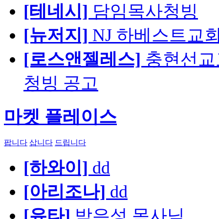
[테네시]
담임목사청빙
[뉴저지]
NJ 하베스트교회 교육
[로스앤젤레스]
충현선교교회
청빙 공고
마켓 플레이스
팝니다
삽니다
드립니다
[하와이]
dd
[아리조나]
dd
[유타]
박은성 목사님