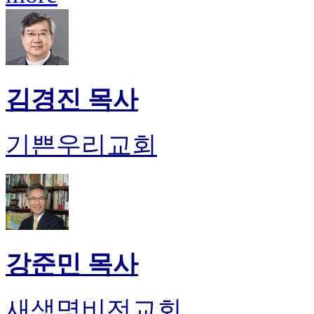
김경진 목사
기쁜우리교회
강준민 목사
새생명비전교회