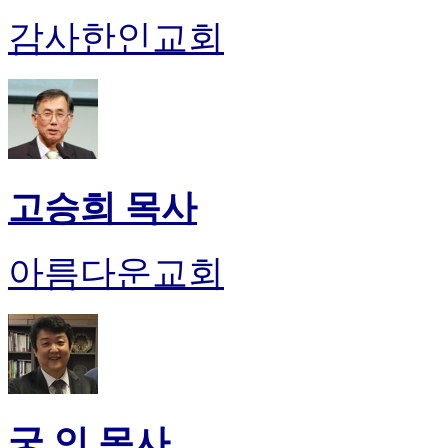
감사한인교회
고승희 목사
아름다운교회
궁 인 목사