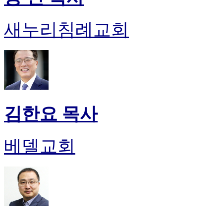
새누리침례교회
김한요 목사
베델교회