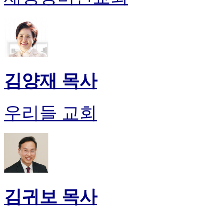
김양재 목사
우리들 교회
김귀보 목사