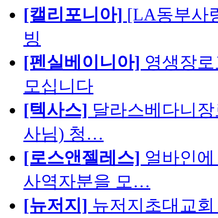
[캘리포니아]
[LA동부사랑의
빙
[펜실베이니아]
영생장로
모십니다
[텍사스]
달라스베다니장로
사님) 청…
[로스앤젤레스]
얼바인에 
사역자분을 모…
[뉴저지]
뉴저지초대교회 