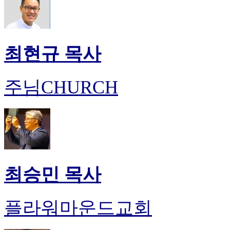
최현규 목사
주님CHURCH
최승민 목사
플라워마운드교회