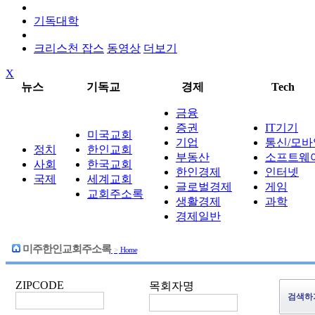
기독대학
크리스천 잡스
동영상
더보기
X
뉴스
기독교
경제
Tech
금융
증권
IT기기
미국교회
기업
통신/모바
정치
한인교회
부동산
소프트웨
사회
한국교회
한인경제
인터넷
국제
세계교회
글로벌경제
게임
교회주소록
생활경제
과학
경제일반
미주한인교회주소록
>
Home
ZIPCODE
목회자명