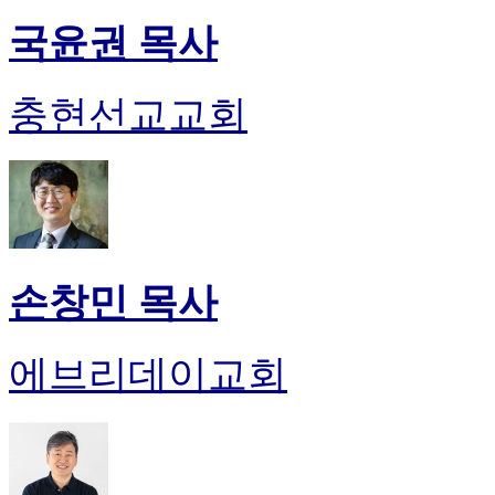
국윤권 목사
충현선교교회
손창민 목사
에브리데이교회