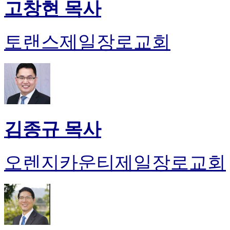
고창현 목사
토랜스제일장로교회
김종규 목사
오렌지카운티제일장로교회