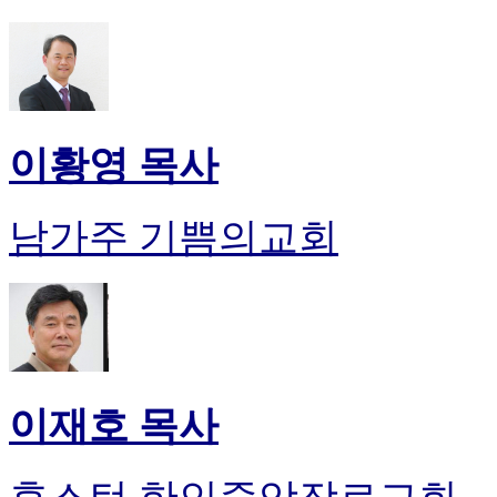
이황영 목사
남가주 기쁨의교회
이재호 목사