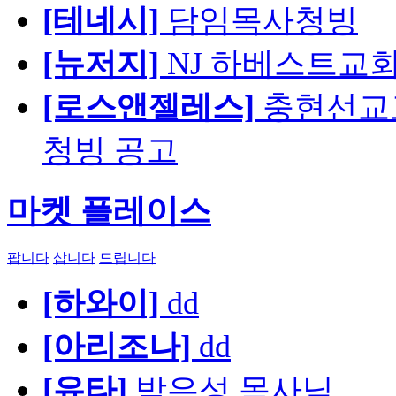
[테네시]
담임목사청빙
[뉴저지]
NJ 하베스트교회 교육
[로스앤젤레스]
충현선교교회
청빙 공고
마켓 플레이스
팝니다
삽니다
드립니다
[하와이]
dd
[아리조나]
dd
[유타]
박은성 목사님