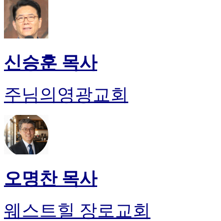
신승훈 목사
주님의영광교회
오명찬 목사
웨스트힐 장로교회