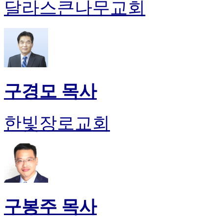
달라스큰나무교회
구경모 목사
한빛장로교회
구봉주 목사